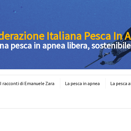
derazione Italiana Pesca In 
na pesca in apnea libera, sostenibile
 racconti di Emanuele Zara
La pesca in apnea
La pesca a