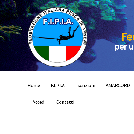
Fe
per u
Home
F.I.P.I.A.
Iscrizioni
AMARCORD – I
Accedi
Contatti