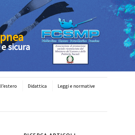
Apnea
 e sicura
ll’estero
Didattica
Leggi e normative