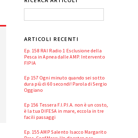
RICERCA ARTICOLI
ARTICOLI RECENTI
Ep. 158 RAI Radio 1 Esclusione della
Pesca in Apnea dalle AMP. Intervento
FIPIA
Ep 157 Ogni minuto quando sei sotto
dura più di 60 secondi! Parola di Sergio
Oggiano
Ep 156 Tessera F.I.P.I.A. non è un costo,
è la tua DIFESA in mare, eccola in tre
facili passaggi
Ep. 155 AMP Salento Isacco Margarito
Pres. ConfMare: Un disastro per