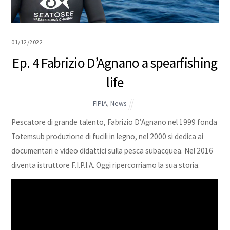
01/12/2022
Ep. 4 Fabrizio D’Agnano a spearfishing
life
FIPIA
,
News
Pescatore di grande talento, Fabrizio D’Agnano nel 1999 fonda
Totemsub produzione di fucili in legno, nel 2000 si dedica ai
documentari e video didattici sulla pesca subacquea. Nel 2016
diventa istruttore F.I.P.I.A. Oggi ripercorriamo la sua storia.