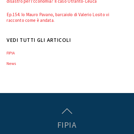
disastro per l’cconomia? Il caso Otranto-Leuca
Ep.154. Io Mauro Pavano, barcaiolo di Valerio Losito vi
racconto come è andata.
VEDI TUTTI GLI ARTICOLI
FIPIA
News
FIPIA