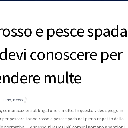
rosso e pesce spada
 devi conoscere per
endere multe
FIPIA
,
News
o, comunicazioni obbligatorie e multe. In questo video spiego in
o per pescare tonno rosso e pesce spada nel pieno rispetto della
le normative… e spesso gli errori più comuni portano a sanzioni