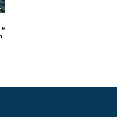
n è
n