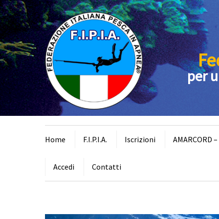
Fe
per u
Home
F.I.P.I.A.
Iscrizioni
AMARCORD – I
Accedi
Contatti