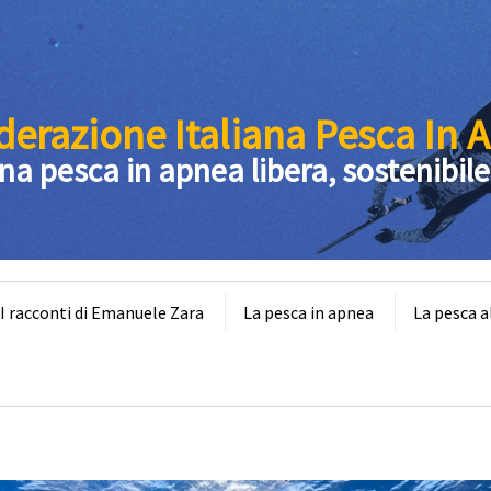
derazione Italiana Pesca In 
na pesca in apnea libera, sostenibile
 racconti di Emanuele Zara
La pesca in apnea
La pesca a