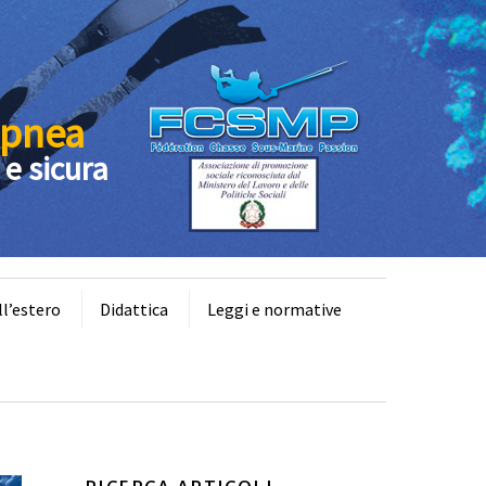
Apnea
 e sicura
ll’estero
Didattica
Leggi e normative