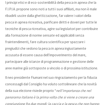
I principi etici e di eco-sostenibilità
della pesca in apnea che la
F.I.P.I.A. propone sono noti a tutti i suoi affiliati, ma non è male
ribadirli: uscire dalla ghettizzazione, far valere i valori della
pesca in apnea ricreativa, parificare diritti e doveri per tutte le
tecniche di pesca ricreativa, agire sui legislatori per contribuire
alla formazione di norme sensate ed applicabili senza
fraintendimenti, fare cultura scientifica per spazzare i
pregiudizi che vedono la pesca in apnea ingiustamente
accusata di essere causa dell’impoverimento del mare,
partecipare alle istanze di programmazione e gestione delle
aree marine già sottoposte a vincolo o di prossima istituzione.
Il neo presidente Fiumani nel suo ringraziamento per la fiducia
concessagli dal Consiglio ha voluto sottolineare che la novità
della sua elezione risiede proprio “
nell’importanza che nel
panorama italiano è la prima volta che si viene a creare una
congiunzione fra due mondi: la caccia e la pesca che non hanno