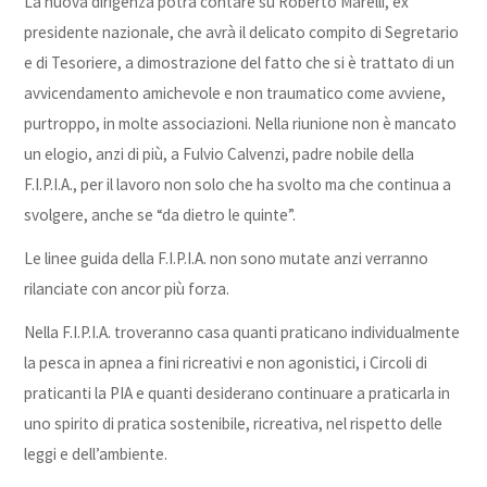
La nuova dirigenza potrà contare su Roberto Marelli, ex
presidente nazionale, che avrà il delicato compito di Segretario
e di Tesoriere, a dimostrazione del fatto che si è trattato di un
avvicendamento amichevole e non traumatico come avviene,
purtroppo, in molte associazioni. Nella riunione non è mancato
un elogio, anzi di più, a Fulvio Calvenzi, padre nobile della
F.I.P.I.A., per il lavoro non solo che ha svolto ma che continua a
svolgere, anche se “da dietro le quinte”.
Le linee guida della F.I.P.I.A. non sono mutate anzi verranno
rilanciate con ancor più forza.
Nella F.I.P.I.A. troveranno casa quanti praticano individualmente
la pesca in apnea a fini ricreativi e non agonistici, i Circoli di
praticanti la PIA e quanti desiderano continuare a praticarla in
uno spirito di pratica sostenibile, ricreativa, nel rispetto delle
leggi e dell’ambiente.