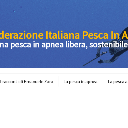
derazione Italiana Pesca In 
na pesca in apnea libera, sostenibile
 racconti di Emanuele Zara
La pesca in apnea
La pesca a