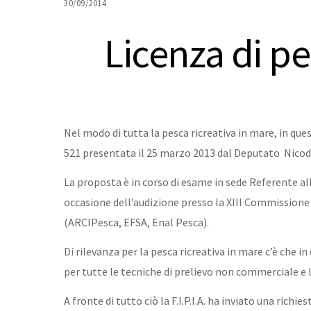
30/09/2014
Licenza di p
Nel modo di tutta la pesca ricreativa in mare, in que
521 presentata il 25 marzo 2013 dal Deputato Nicode
La proposta è in corso di esame in sede Referente al
occasione dell’audizione presso la XIII Commissione 
(ARCIPesca, EFSA, Enal Pesca).
Di rilevanza per la pesca ricreativa in mare c’è che 
per tutte le tecniche di prelievo non commerciale e 
A fronte di tutto ciò la F.I.P.I.A. ha inviato una rich