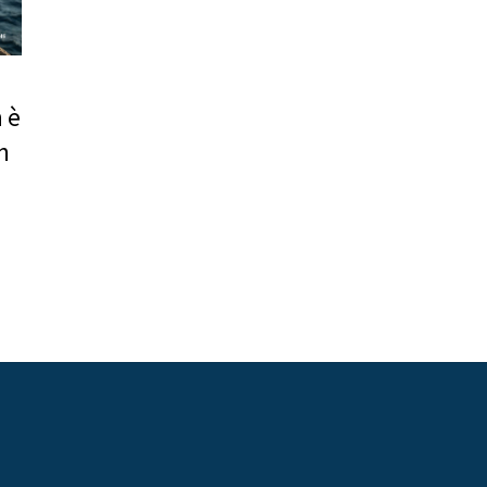
n è
n