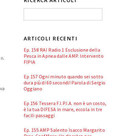
RICERCA ARTICOLI
ARTICOLI RECENTI
Ep. 158 RAI Radio 1 Esclusione della
Pesca in Apnea dalle AMP. Intervento
 n.
FIPIA
Ep 157 Ogni minuto quando sei sotto
dura più di 60 secondi! Parola di Sergio
iva
Oggiano
Ep 156 Tessera F.I.P.I.A. non è un costo,
è la tua DIFESA in mare, eccola in tre
o
facili passaggi
Ep. 155 AMP Salento Isacco Margarito
Pres. ConfMare: Un disastro per