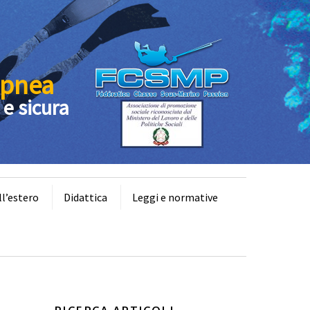
Apnea
 e sicura
ll’estero
Didattica
Leggi e normative