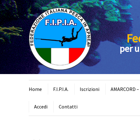
Fe
per u
Home
F.I.P.I.A.
Iscrizioni
AMARCORD – I
Accedi
Contatti