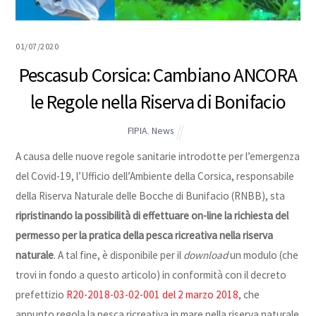
01/07/2020
Pescasub Corsica: Cambiano ANCORA
le Regole nella Riserva di Bonifacio
FIPIA
,
News
A causa delle nuove regole sanitarie introdotte per l’emergenza
del Covid-19, l’Ufficio dell’Ambiente della Corsica, responsabile
della Riserva Naturale delle Bocche di Bunifacio (RNBB), sta
ripristinando la possibilità di effettuare on-line la richiesta del
permesso per
la pratica della pesca ricreativa nella riserva
naturale
. A tal fine, è disponibile per il
download
un modulo (che
trovi in fondo a questo articolo) in conformità con il decreto
prefettizio
R20-2018-03-02-001 del 2 marzo 2018
, che
appunto regola la pesca ricreativa in mare nella riserva naturale