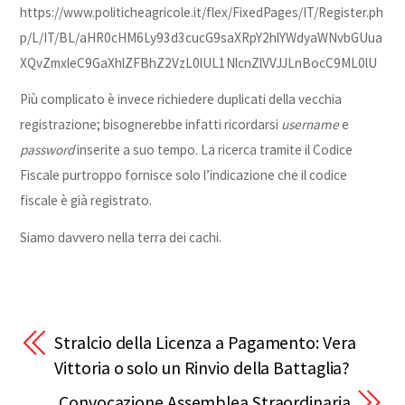
https://www.politicheagricole.it/flex/FixedPages/IT/Register.ph
p/L/IT/BL/aHR0cHM6Ly93d3cucG9saXRpY2hlYWdyaWNvbGUua
XQvZmxleC9GaXhlZFBhZ2VzL0lUL1NlcnZlVVJJLnBocC9ML0lU
Più complicato è invece richiedere duplicati della vecchia
registrazione; bisognerebbe infatti ricordarsi
username
e
password
inserite a suo tempo. La ricerca tramite il Codice
Fiscale purtroppo fornisce solo l’indicazione che il codice
fiscale è già registrato.
Siamo davvero nella terra dei cachi.
Stralcio della Licenza a Pagamento: Vera
Vittoria o solo un Rinvio della Battaglia?
Convocazione Assemblea Straordinaria