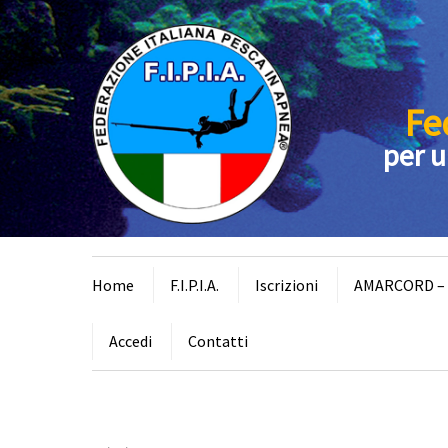
Fe
per u
Home
F.I.P.I.A.
Iscrizioni
AMARCORD – I
Accedi
Contatti