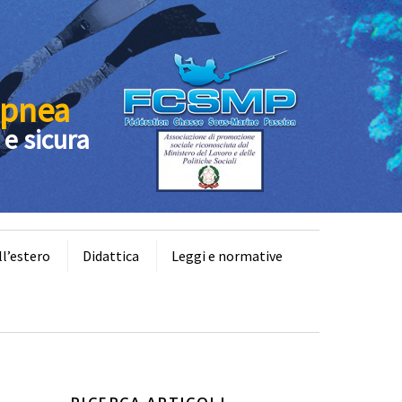
Apnea
 e sicura
ll’estero
Didattica
Leggi e normative