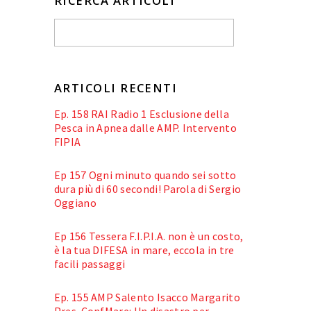
RICERCA ARTICOLI
ARTICOLI RECENTI
Ep. 158 RAI Radio 1 Esclusione della
Pesca in Apnea dalle AMP. Intervento
FIPIA
Ep 157 Ogni minuto quando sei sotto
dura più di 60 secondi! Parola di Sergio
Oggiano
Ep 156 Tessera F.I.P.I.A. non è un costo,
è la tua DIFESA in mare, eccola in tre
facili passaggi
Ep. 155 AMP Salento Isacco Margarito
Pres. ConfMare: Un disastro per