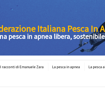
derazione Italiana Pesca In 
na pesca in apnea libera, sostenibile
 racconti di Emanuele Zara
La pesca in apnea
La pesca a